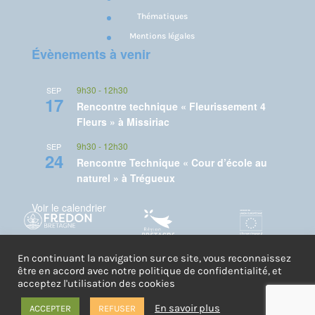
Thématiques
Mentions légales
Évènements à venir
9h30
-
12h30
SEP
17
Rencontre technique « Fleurissement 4
Fleurs » à Missiriac
9h30
-
12h30
SEP
24
Rencontre Technique « Cour d’école au
naturel » à Trégueux
Voir le calendrier
Un projet porté par FREDON Bretagne et co-financé par l'Union
En continuant la navigation sur ce site, vous reconnaissez
être en accord avec notre politique de confidentialité, et
Européenne dans le cadre du FEDER - Région Bretagne
acceptez l'utilisation des cookies
En savoir plus
ACCEPTER
REFUSER