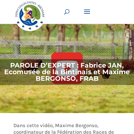
PAROLE D’EXPERT : Fabrice JAN,
Ecomusée de la Bintinais et Maxime
BERGONSO, FRAB
Dans cette vidéo, Maxime Bergonso,
coordinateur de la Fédération des Races de