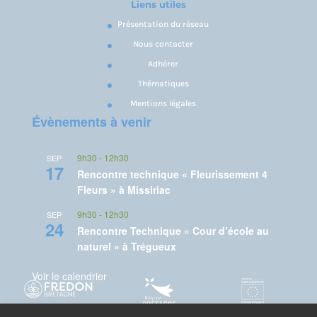
Liens utiles
Présentation du réseau
Nous contacter
Adhérer
Thématiques
Mentions légales
Évènements à venir
9h30
-
12h30
SEP
17
Rencontre technique « Fleurissement 4
Fleurs » à Missiriac
9h30
-
12h30
SEP
24
Rencontre Technique « Cour d’école au
naturel » à Trégueux
Voir le calendrier