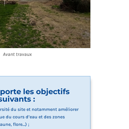
Avant travaux
 porte les objectifs
suivants :
ersité du site et notamment améliorer
que du cours d’eau et des zones
une, flore…) ;