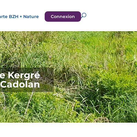
rte BZH + Nature
Connexion
e Kergré
e Cadolan