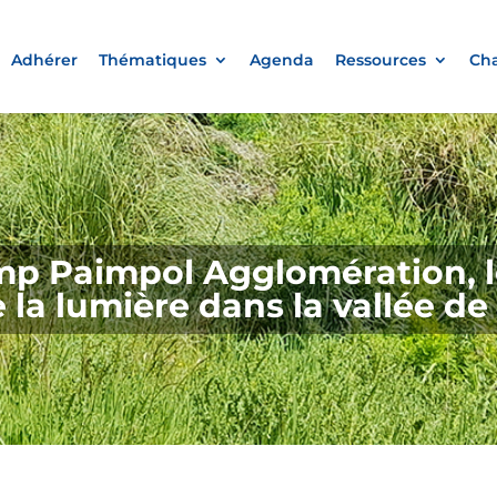
Adhérer
Thématiques
Agenda
Ressources
Cha
p Paimpol Agglomération, l
 la lumière dans la vallée d