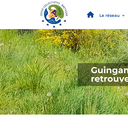
Le réseau
Guingam
retrouve