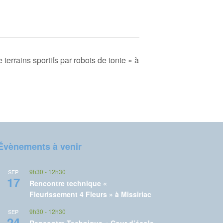
terrains sportifs par robots de tonte » à
Évènements à venir
9h30
-
12h30
SEP
17
Rencontre technique «
Fleurissement 4 Fleurs » à Missiriac
9h30
-
12h30
SEP
24