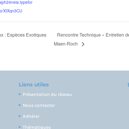
rajyh24neia.typefor
to/XIXqn3CU
x : Espèces Exotiques
Rencontre Technique « Entretien de 
Maen-Roch
Liens utiles
Présentation du réseau
Nous contacter
Adhérer
Thématiques