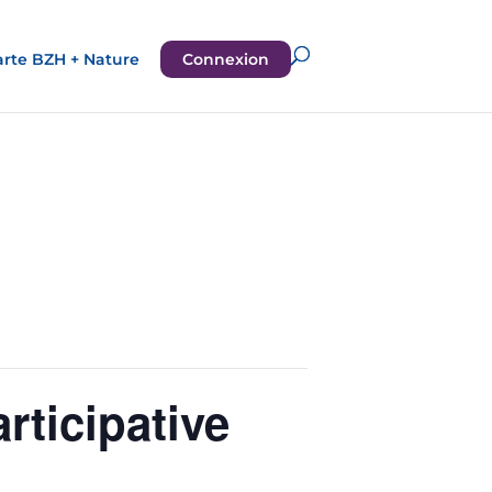
rte BZH + Nature
Connexion
rticipative