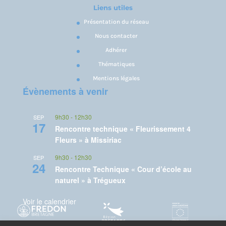
Liens utiles
Présentation du réseau
Nous contacter
Adhérer
Thématiques
Mentions légales
Évènements à venir
9h30
-
12h30
SEP
17
Rencontre technique « Fleurissement 4
Fleurs » à Missiriac
9h30
-
12h30
SEP
24
Rencontre Technique « Cour d’école au
naturel » à Trégueux
Voir le calendrier