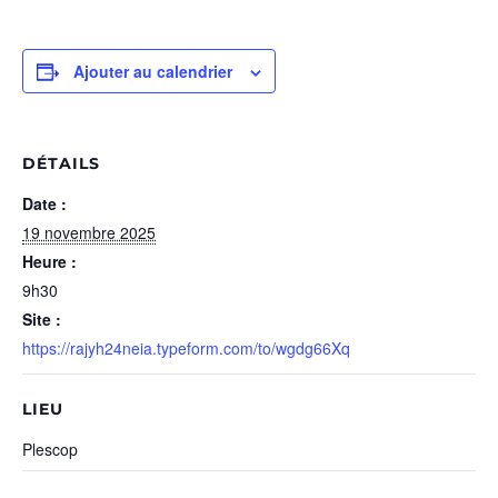
Ajouter au calendrier
DÉTAILS
Date :
19 novembre 2025
Heure :
9h30
Site :
https://rajyh24neia.typeform.com/to/wgdg66Xq
LIEU
Plescop