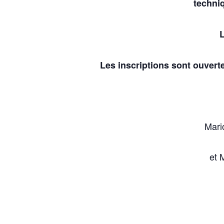
techniq
L
Les inscriptions sont ouver
Mari
et 