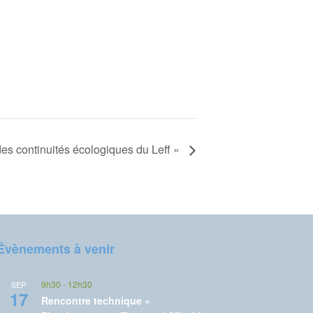
es continuités écologiques du Leff »
Évènements à venir
9h30
-
12h30
SEP
17
Rencontre technique «