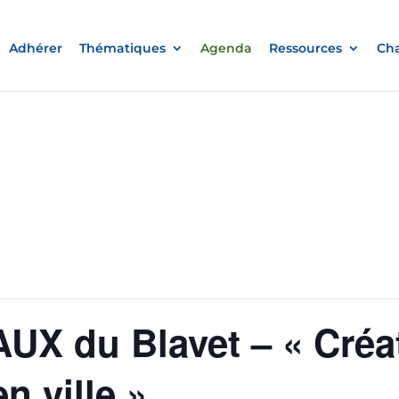
Adhérer
Thématiques
Agenda
Ressources
Cha
X du Blavet – « Créa
n ville »