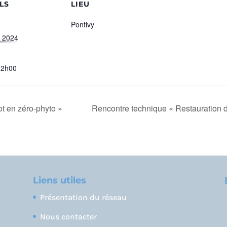
LS
LIEU
Pontivy
 2024
12h00
t en zéro-phyto »
Rencontre technique « Restauration d
Liens utiles
Présentation du réseau
Nous contacter