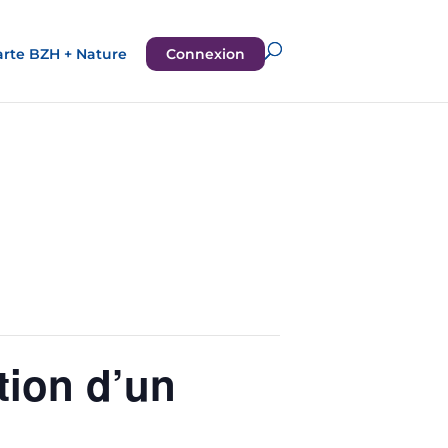
rte BZH + Nature
Connexion
tion d’un