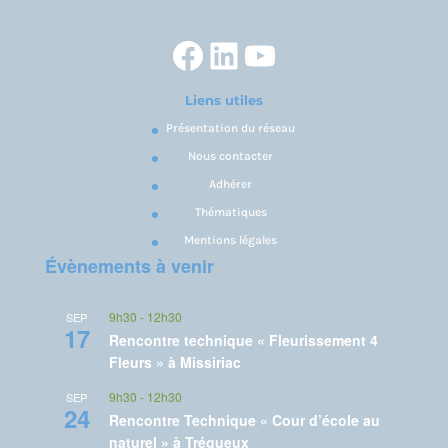
Facebook
LinkedIn
YouTube
Liens utiles
Présentation du réseau
Nous contacter
Adhérer
Thématiques
Mentions légales
Évènements à venir
9h30
-
12h30
SEP
17
Rencontre technique « Fleurissement 4
Fleurs » à Missiriac
9h30
-
12h30
SEP
24
Rencontre Technique « Cour d’école au
naturel » à Trégueux