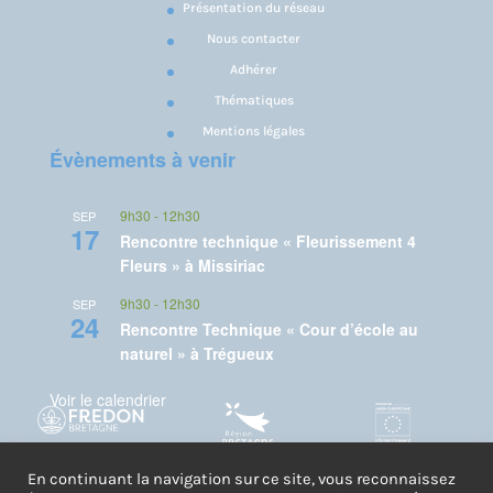
Présentation du réseau
Nous contacter
Adhérer
Thématiques
Mentions légales
Évènements à venir
9h30
-
12h30
SEP
17
Rencontre technique « Fleurissement 4
Fleurs » à Missiriac
9h30
-
12h30
SEP
24
Rencontre Technique « Cour d’école au
naturel » à Trégueux
Voir le calendrier
Un projet porté par FREDON Bretagne et co-financé par l'Union
En continuant la navigation sur ce site, vous reconnaissez